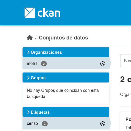
Skip to main content
Conjuntos de datos
Organizaciones
motril
-
2
2 
Grupos
No hay Grupos que coincidan con esta
Organ
búsqueda
Etiquetas
Po
censo
-
2
Ta