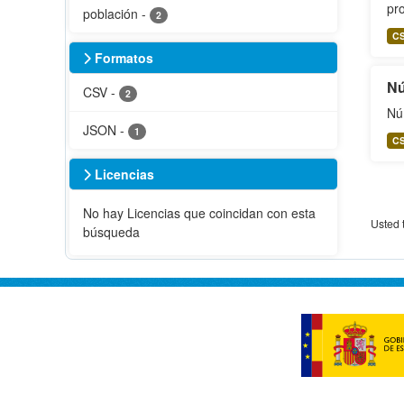
pro
población
-
2
C
Formatos
Nú
CSV
-
2
Nú
JSON
-
1
C
Licencias
No hay Licencias que coincidan con esta
Usted 
búsqueda